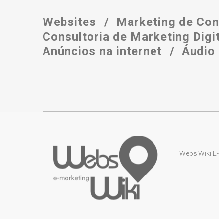
Websites
Marketing de Co
Consultoria de Marketing Digi
Anúncios na internet
Áudio
Desenvolvimento e criação de Sites Responsivo
– Landing Page - Otimização de Sites – Criação
de Loja Virtual – Criação de HotSites – Criação
de Portal Administrável
SAIBA MAIS
Webs Wiki E