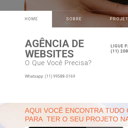
HOME
SOBRE
PROJE
AGÊNCIA DE
LIGUE P
WEBSITES
(11) 20
O Que Você Precisa?
HOME
Whatsapp: (11) 99588-0169
AQUI VOCÊ ENCONTRA TUDO 
PARA TER O SEU PROJETO N