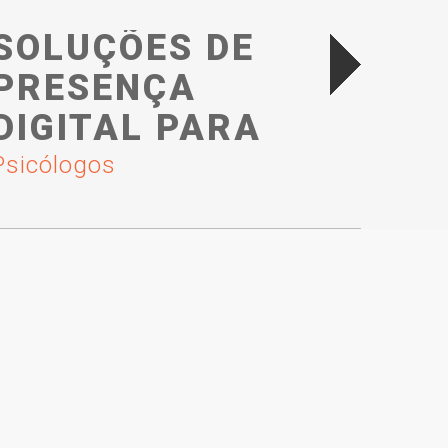
SOLUÇÕES DE
PRESENÇA
DIGITAL PARA
Desenvolvimento de Marca/Logotipo –
Psicólogos
Identidade Visual – Criação de Artes para Material
Gráfico em Geral e grandes impressões.
SAIBA MAIS