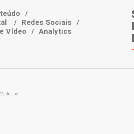
nteúdo
tal
Redes Sociais
 e Vídeo
Analytics
Links Patrocinados – Google AdWords – Google
Analytics – Google Meu Negócio - Redes Sociais
- SEO - E-Mail Marketing.
SAIBA MAIS
-Marketing