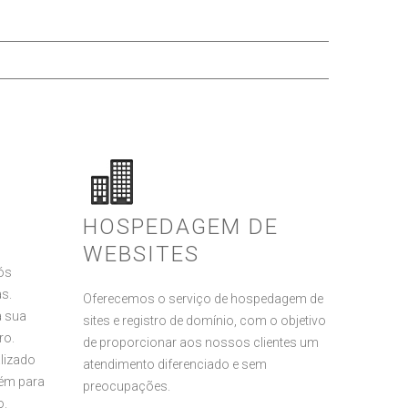
HOSPEDAGEM DE
WEBSITES
ós
s.
Oferecemos o serviço de hospedagem de
a sua
sites e registro de domínio, com o objetivo
ro.
de proporcionar aos nossos clientes um
lizado
atendimento diferenciado e sem
bém para
preocupações.
o.