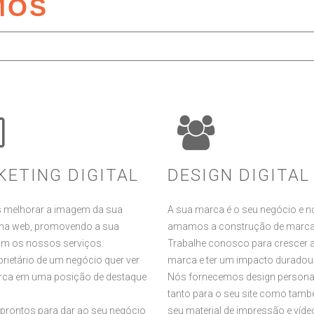
MOS
O QUE OFERECEMOS
ETING DIGITAL
DESIGN DIGITAL
melhorar a imagem da sua
A sua marca é o seu negócio e n
na web, promovendo a sua
amamos a construção de marca
m os nossos serviços.
Trabalhe conosco para crescer 
rietário de um negócio quer ver
marca e ter um impacto duradou
rca em uma posição de destaque
Nós fornecemos design persona
tanto para o seu site como tam
prontos para dar ao seu negócio
seu material de impressão e víde