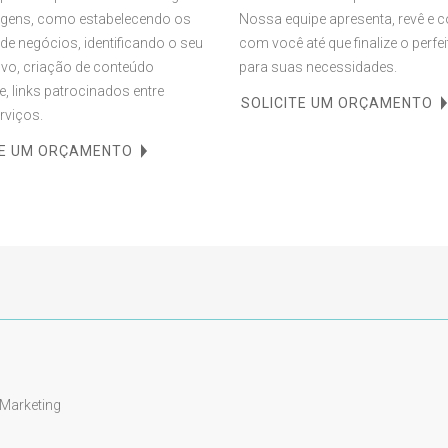
tagens, como estabelecendo os
Nossa equipe apresenta, revê e 
 de negócios, identificando o seu
com você até que finalize o perfei
lvo, criação de conteúdo
para suas necessidades.
e, links patrocinados entre
SOLICITE UM ORÇAMENTO
rviços.
TE UM ORÇAMENTO
-Marketing