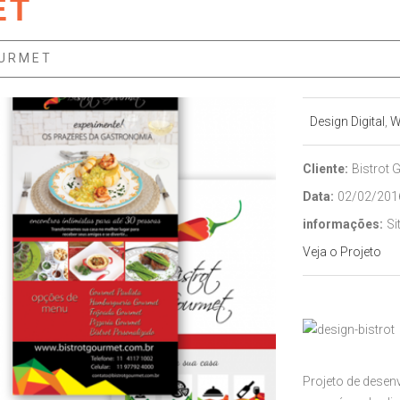
ET
OURMET
Design Digital
,
W
Cliente:
Bistrot
Data:
02/02/201
informações:
Si
Veja o Projeto
Projeto de desenv