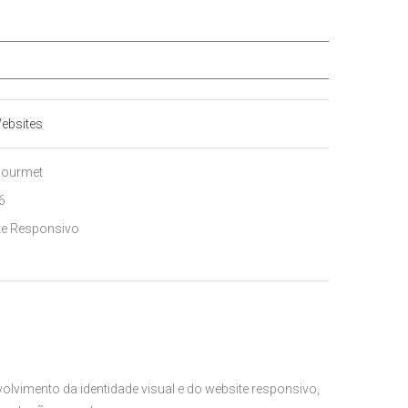
ebsites
 Gourmet
6
te Responsivo
olvimento da identidade visual e do website responsivo,